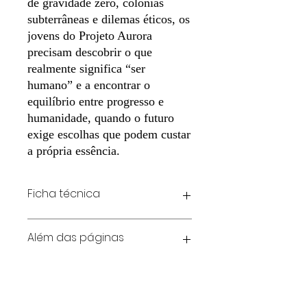
de gravidade zero, colônias
subterrâneas e dilemas éticos, os
jovens do Projeto Aurora
precisam descobrir o que
realmente significa “ser
humano” e a encontrar o
equilíbrio entre progresso e
humanidade, quando o futuro
exige escolhas que podem custar
a própria essência.
Ficha técnica
Autor: Fabio Benites
Além das páginas
Segmento: Anos Finais
Recomendação: 9º ano
Temas-chave: Ficção científica; ética;
Vamos juntos, por meio de um livro,
humanidade
incentivar o cuidado com o planeta?
Eixo temático: Vida e equilíbrio