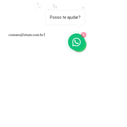
Posso te ajudar?
Contato Comercial e Parceria:
|
WhatsApp -
Clique
contato@irium.com.br
1
aqui!
Atendimento ao Cliente:
WhatsApp -
Clique aqui!
Novo Endereço:
Rua Oscar Lopes, 53 - Anil,
Rio de Janeiro, RJ - (
22755-140)
Irium Educação nas redes: