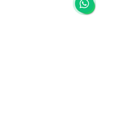
WhatsApp -
Clique aqui!
Novo Endereço:
Rua Oscar Lopes, 53 - Anil,
Rio de Janeiro, RJ - (
22755-140)
Irium Educação nas redes:
Assine a News da Irium!
Assinar
Ao informar meus dados, eu
concordo com a Política de
Privacidade.