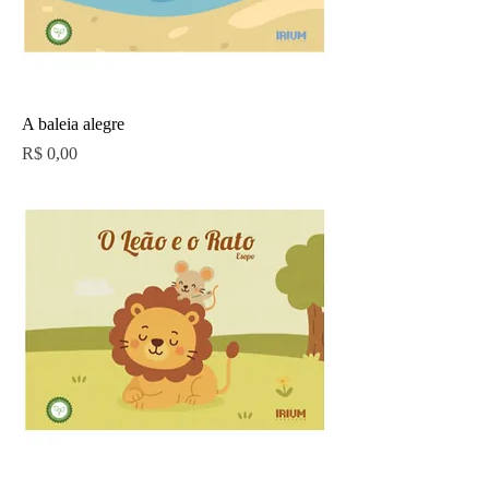
A baleia alegre
Preço
R$ 0,00