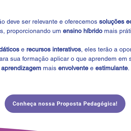
o deve ser
relevante e oferecemos
soluções e
s, proporcionando um
ensino híbrido
mais prátic
dátic
os
e
recursos interativos
, eles terão a op
ara sua formação aplicar o que aprendem em s
aprendizagem
mais
envolvente
e
estimulante
.
Conheça nossa Proposta Pedagógica!