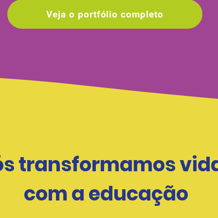
Veja o portfólio completo
s transformamos vid
com a educação