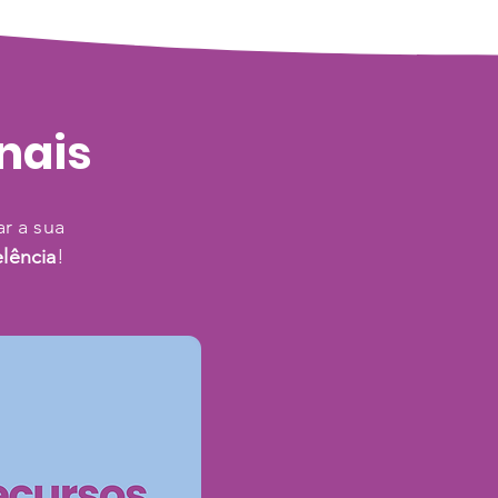
onais
ar a sua
lência
!