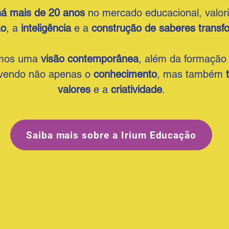
há mais de 20 anos
no mercado educacional, valor
ão
, a
inteligência
e a
construção de saberes transf
amos uma
visão contemporânea
, além da formação 
vendo não apenas o
conhecimento
, mas também
valores
e a
criatividade
.
Saiba mais sobre a Irium Educação