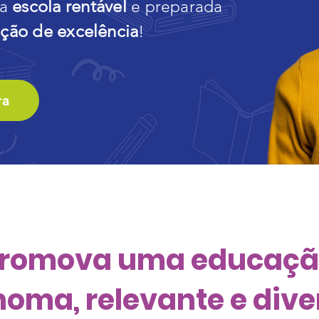
escola rentável
ua
e preparada
ção de excelência
!
ra
romova uma educaçã
oma, relevante e dive