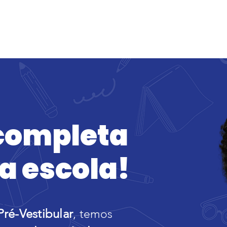
omos
Nossas Soluções
Conteúdos Gratuitos
completa
a escola!
Pré-Ve
stibular
, temos