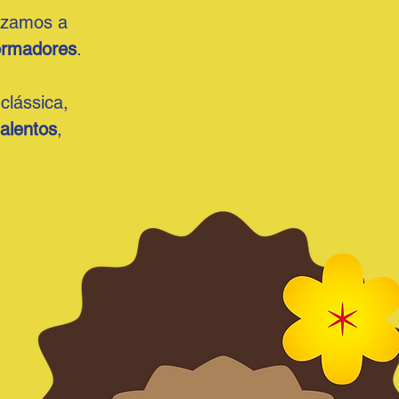
izamos a
ormadores
.
clássica,
talentos
,