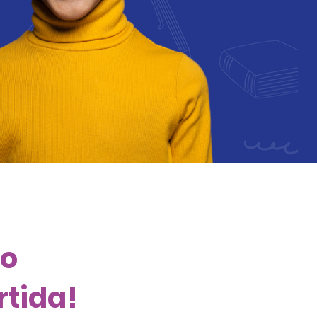
o
rtida!