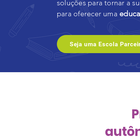
soluções para tornar a s
educa
par
a oferecer uma
Seja uma Escola Parcei
P
autôn