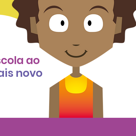
scola ao
ais novo